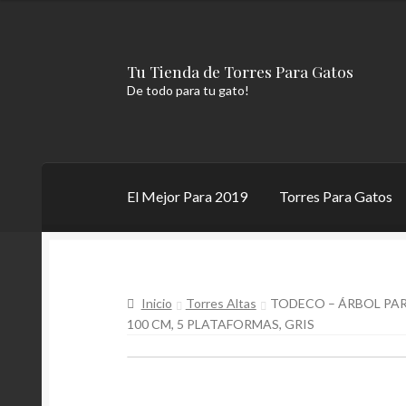
Tu Tienda de Torres Para Gatos
Ir
Ir
De todo para tu gato!
a
al
la
contenido
navegación
El Mejor Para 2019
Torres Para Gatos
Inicio
Aviso Legal
Carrito
El Mejor Para 2019
Inicio
Torres Altas
TODECO – ÁRBOL PARA
Torres Para Gatos Caseras.
Torres Para Gato
100 CM, 5 PLATAFORMAS, GRIS