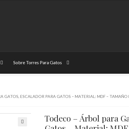
Sobre Torres Para Gatos
Sobre Torres Para Gatos
Tipos De Rascadores Para Gatos
 GATOS, ESCALADOR PARA GATOS – MATERIAL: MDF – TAMAÑO DE L
s Fácil
Torres Para Gatos y Rascadores
Todeco – Árbol para Ga
Gatos – Material: MDF