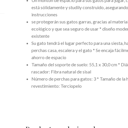
Un montón de espacio para sus gatos para jugar, c
está sólidamente y studily construido, asegurando 
instrucciones
se protegerán sus gatos garras, gracias al material
ecológico y que sea seguro de usar * diseño mode
existente
Su gato tendrá el lugar perfecto para una siesta, ha
perchas casa, escalera y el gato * Se encaja fácil
ahorro de espacio
Tamaño del soporte de suelo: 55,1 x 30,0 cm * Diá
rascador: Fibra natural de sisal
Número de perchas para gatos: 3 * Tamaño de la h
revestimiento: Terciopelo