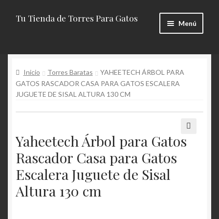
Tu Tienda de Torres Para Gatos
Ir
Ir
Menú
a
al
la
contenido
Inicio
navegación
Inicio
Torres Baratas
YAHEETECH ÁRBOL PARA
Aviso Legal
GATOS RASCADOR CASA PARA GATOS ESCALERA
JUGUETE DE SISAL ALTURA 130 CM
Carrito
El Mejor Para 2019
Yaheetech Árbol para Gatos
🔍
Sobre Torres Para Gatos
Rascador Casa para Gatos
Escalera Juguete de Sisal
Tipos De Rascadores Para Gatos
Altura 130 cm
Torres Para Gatos Caseras.